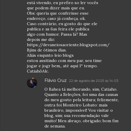
está vivendo, eu prefiro so ler vocês
que podem dizer mais que eu.
Obs: queria que conferisse esse
endereço, caso já conheça, ok.
Caso contrário, eu gosto do que ele
publica e as 6as feira ele publica
algo com humor. Passa lá? Mas
depois me diz:
https://devaneiosaoriente.blogspot.com/
Bjins de ótimos dias.
Aliás enqunto leio blogs
estou assitindo com meu par, seu time
jogar e jogr bem,, até aqui 1º tempo.
CatiahôAlc.
Flávio Cruz
22 de agosto de 2025 às 14:03
O Bahea tá melhorando, sim, Catiaho.
Quanto a Seleções, foi uma das causas
do meu gosto pela leitura; felizmente,
outra foi Monteiro Lobato: mais
brasileiro, impossível! Vou visitar o
blog, sim; sua recomendação vale
muito! Meu abraço, obrigado; bom fim
de semana.