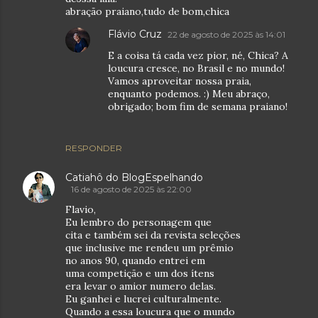
abração praiano,tudo de bom,chica
Flávio Cruz
22 de agosto de 2025 às 14:01
E a coisa tá cada vez pior, né, Chica? A
loucura cresce, no Brasil e no mundo!
Vamos aproveitar nossa praia,
enquanto podemos. :) Meu abraço,
obrigado; bom fim de semana praiano!
RESPONDER
Catiahô do BlogEspelhando
16 de agosto de 2025 às 22:00
Flavio,
Eu lembro do personagem que
cita e também sei da revista seleções
que inclusive me rendeu um prêmio
no anos 90, quando entrei em
uma competição e um dos ítens
era levar o amior numero delas.
Eu ganhei e lucrei culturalmente.
Quando a essa loucura que o mundo