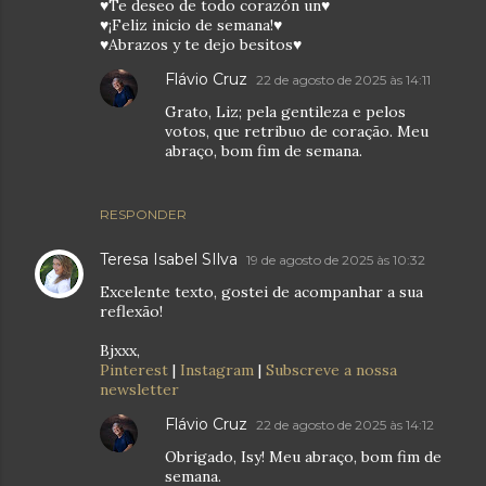
♥Te deseo de todo corazón un♥
♥¡Feliz inicio de semana!♥
♥Abrazos y te dejo besitos♥
Flávio Cruz
22 de agosto de 2025 às 14:11
Grato, Liz; pela gentileza e pelos
votos, que retribuo de coração. Meu
abraço, bom fim de semana.
RESPONDER
Teresa Isabel SIlva
19 de agosto de 2025 às 10:32
Excelente texto, gostei de acompanhar a sua
reflexão!
Bjxxx,
Pinterest
|
Instagram
|
Subscreve a nossa
newsletter
Flávio Cruz
22 de agosto de 2025 às 14:12
Obrigado, Isy! Meu abraço, bom fim de
semana.