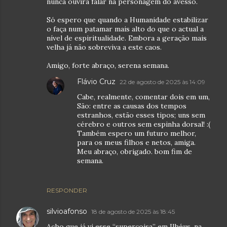
nunca ouvira falar na personagem do avesso.
Só espero que quando a Humanidade estabilizar
o faça num patamar mais alto do que o actual a
nível de espiritualidade. Embora a geração mais
velha já não sobreviva a este caos.
Amigo, forte abraço, serena semana.
Flávio Cruz
22 de agosto de 2025 às 14:09
Cabe, realmente, comentar dois em um,
São: entre as causas dos tempos
estranhos, estão esses tipos; uns sem
cérebro e outros sem espinha dorsal! :(
Também espero um futuro melhor,
para os meus filhos e netos, amiga.
Meu abraço, obrigado. bom fim de
semana.
RESPONDER
silvioafonso
18 de agosto de 2025 às 18:45
Acho que já vi esse “supercoisa” em Ilhéus, na