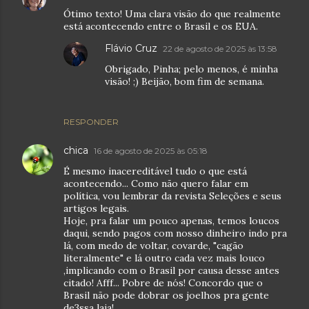
Ótimo texto! Uma clara visão do que realmente
está acontecendo entre o Brasil e os EUA.
Flávio Cruz
22 de agosto de 2025 às 13:58
Obrigado, Pinha; pelo menos, é minha
visão! ;) Beijão, bom fim de semana.
RESPONDER
chica
16 de agosto de 2025 às 05:18
É mesmo inacereditável tudo o que está
acontecendo... Como não quero falar em
política, vou lembrar da revista Seleções e seus
artigos legais.
Hoje, pra falar um pouco apenas, temos loucos
daqui, sendo pagos com nosso dinheiro indo pra
lá, com medo de voltar, covarde, "cagão
literalmente" e lá outro cada vez mais louco
,implicando com o Brasil por causa desse antes
citado! Afff... Pobre de nós! Concordo que o
Brasil não pode dobrar os joelhos pra gente
de3ssa laia!