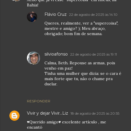
Bahia!
Flávio Cruz
22 de agosto de 2025 às 14:10
Queres, realmente, ver a "supercoisa",
mestre e amigo? ); Meu abraço,
obrigado; bom fim de semana.
silvioafonso
22 de agosto de 2025 às 19:11
Calma, Beth. Repouse as armas, pois
venho em paz!
Tinha uma mulher que dizia: se o cara é
mais forte que tu, não o chame pra
duelar.
RESPONDER
Vivir y dejar Vivir...Liz
18 de agosto de 2025 às 20:55
♥Querido amigo♥ excelente artículo , me
encantó