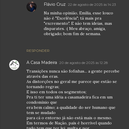
Flávio Cruz
22 de agosto de 2025 às 14:23
Na minha opinião, Emília, esse louco
não é "Excelência"; tá mais pra
"excremento". E não tem ideias, mas
disparates. :( Meu abraço, amiga,
obrigado; bom fim de semana.
RESPONDER
A Casa Madeira
20 de agosto de 2025 às 12:28
Transições nunca são fofinhas... a gente percebe
através das eras.
As distorções no geral me parece que estão se
tornando regras;
E isso em todos os segmentos;
Pra ti ter uma idéia a casamadeira fica em um
condomínio que
era bem calmo; a qualidade do ser humano que
tem se mudado
para cá o entorno já não está mais o mesmo.
Em termos de Nação, país é horrível quando
tudo tem que ter lei, multa e por