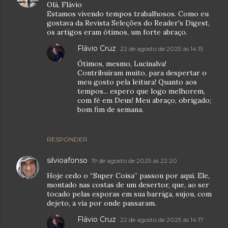
Olá, Flávio
Estamos vivendo tempos trabalhosos. Como eu
gostava da Revista Seleções do Reader's Digest,
os artigos eram ótimos, um forte abraço.
Flávio Cruz
22 de agosto de 2025 às 14:15
Ótimos, mesmo, Lucinalva!
Contribuíram muito, para despertar o
meu gosto pela leitura! Quanto aos
tempos... espero que logo melhorem,
com fé em Deus! Meu abraço, obrigado;
bom fim de semana.
RESPONDER
silvioafonso
19 de agosto de 2025 às 22:20
Hoje cedo o “Super Coisa” passou por aqui. Ele,
montado nas costas de um desertor, que, ao ser
tocado pelas esporas em sua barriga, sujou, com
dejeto, a via por onde passaram.
Flávio Cruz
22 de agosto de 2025 às 14:17