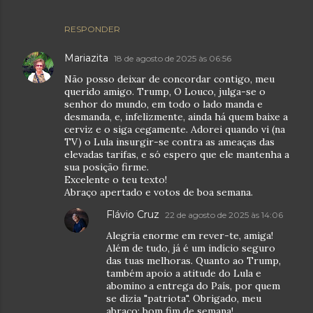
RESPONDER
Mariazita
18 de agosto de 2025 às 06:56
Não posso deixar de concordar contigo, meu
querido amigo. Trump, O Louco, julga-se o
senhor do mundo, em todo o lado manda e
desmanda, e, infelizmente, ainda há quem baixe a
cerviz e o siga cegamente. Adorei quando vi (na
TV) o Lula insurgir-se contra as ameaças das
elevadas tarifas, e só espero que ele mantenha a
sua posição firme.
Excelente o teu texto!
Abraço apertado e votos de boa semana.
Flávio Cruz
22 de agosto de 2025 às 14:06
Alegria enorme em rever-te, amiga!
Além de tudo, já é um indício seguro
das tuas melhoras. Quanto ao Trump,
também apoio a atitude do Lula e
abomino a entrega do País, por quem
se dizia "patriota". Obrigado, meu
abraço; bom fim de semana!